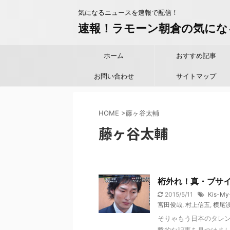
気になるニュースを速報で配信！
速報！ラモーン朝倉の気にな
ホーム
おすすめ記事
お問い合わせ
サイトマップ
HOME
>
藤ヶ谷太輔
藤ヶ谷太輔
桁外れ！真・ブサ
2015/5/11
Kis-My
宮田俊哉
,
村上信五
,
横尾
そりゃもう日本のタレン