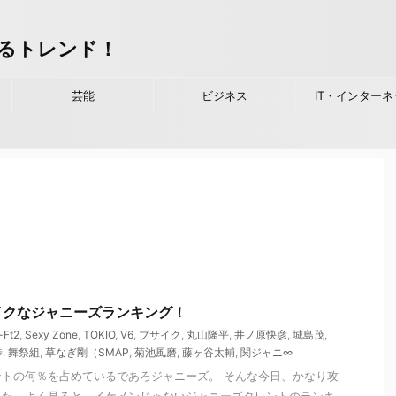
るトレンド！
芸能
ビジネス
IT・インターネ
イクなジャニーズランキング！
-Ft2
,
Sexy Zone
,
TOKIO
,
V6
,
ブサイク
,
丸山隆平
,
井ノ原快彦
,
城島茂
,
渉
,
舞祭組
,
草なぎ剛（SMAP
,
菊池風磨
,
藤ヶ谷太輔
,
関ジャニ∞
トの何％を占めているであろジャニーズ。 そんな今日、かなり攻