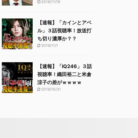
2016/11/16
【速報】「カインとアベ
ル」３話視聴率！放送打
ち切り濃厚か？？
2016/11/1
【速報】「IQ246」３話
視聴率！織田裕二と米倉
涼子の差がｗｗｗｗ
2016/10/31