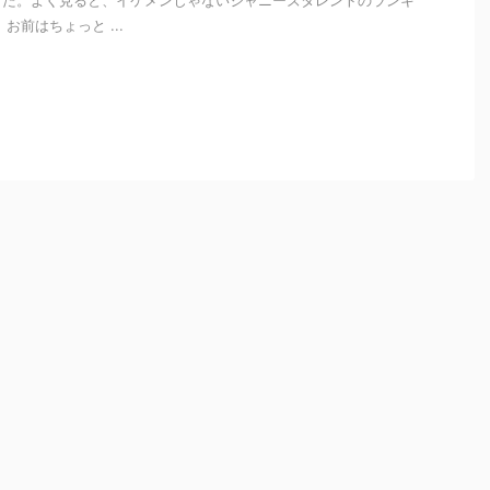
した。よく見ると、イケメンじゃないジャニーズタレントのランキ
お前はちょっと ...