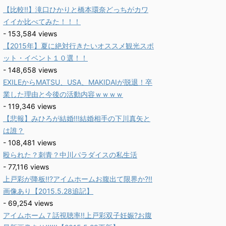
【比較!!】滝口ひかりと橋本環奈どっちがカワ
イイか比べてみた！！！
- 153,584 views
【2015年】夏に絶対行きたいオススメ観光スポ
ット・イベント１０選！！
- 148,658 views
EXILEからMATSU、USA、MAKIDAIが脱退！卒
業した理由と今後の活動内容ｗｗｗｗ
- 119,346 views
【悲報】みひろが結婚!!!結婚相手の下川真矢と
は誰？
- 108,481 views
殴られた？刺青？中川パラダイスの私生活
- 77,116 views
上戸彩が降板!!?アイムホームお腹出て限界か?!!
画像あり【2015.5.28追記】
- 69,254 views
アイムホーム７話視聴率!!上戸彩双子妊娠?お腹