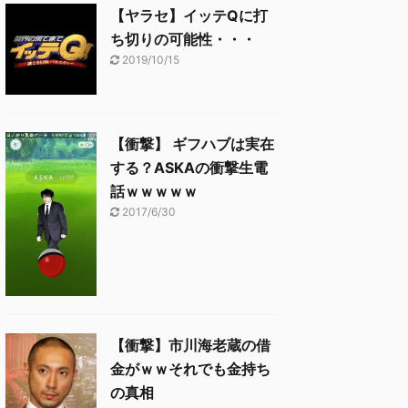
【ヤラセ】イッテQに打
ち切りの可能性・・・
2019/10/15
【衝撃】 ギフハブは実在
する？ASKAの衝撃生電
話ｗｗｗｗｗ
2017/6/30
【衝撃】市川海老蔵の借
金がｗｗそれでも金持ち
の真相