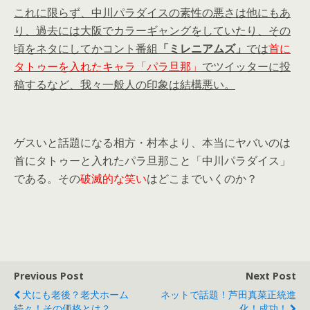
これに限らず、中川パラダイスの素性の悪さは他にもあ
り、過去には大阪でカラーギャングをしていたり、その
頃をネタにしてかコント番組
「ミレニアムズ」
では
首に
タトゥーを入れたキャラ「パラ旦那」
でツイッターに投
稿するなど、我々一般人の印象は結構悪い。
ゲスいと話題になる相方・村本より、本当にヤバいのは
首にタトゥーと入れたパラ旦那こと「中川パラダイス」
である。その
破滅的な笑い
はどこまでいくのか？
Previous Post
Next Post
犬にも老後？老犬ホーム
ネットで話題！芦田真菜正統進
続々！その価格とは？
化！成功！