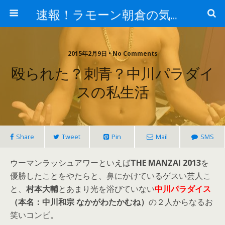
速報！ラモーン朝倉の気になるトレンド！
2015年2月9日 • No Comments
殴られた？刺青？中川パラダイ
スの私生活
Share
Tweet
Pin
Mail
SMS
ウーマンラッシュアワーといえば
THE MANZAI 2013
を
優勝したことをやたらと、鼻にかけているゲスい芸人こ
と、
村本大輔
とあまり光を浴びていない
中川パラダイス
（本名：中川和宗 なかがわたかむね）
の２人からなるお
笑いコンビ。