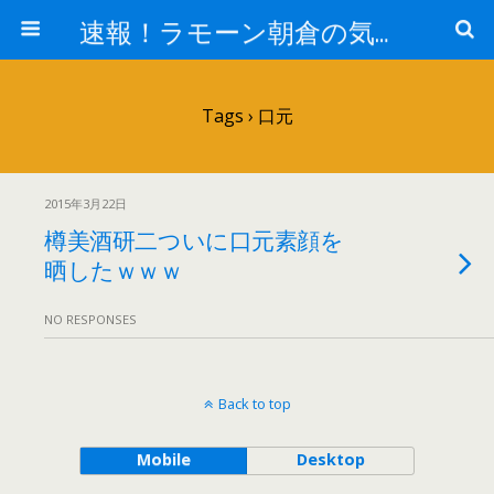
速報！ラモーン朝倉の気になるトレンド！
Tags › 口元
2015年3月22日
樽美酒研二ついに口元素顔を
晒したｗｗｗ
NO RESPONSES
Back to top
Mobile
Desktop