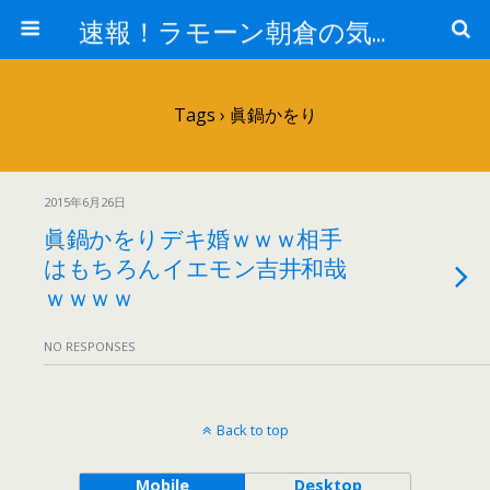
速報！ラモーン朝倉の気になるトレンド！
Tags › 眞鍋かをり
2015年6月26日
眞鍋かをりデキ婚ｗｗｗ相手
はもちろんイエモン吉井和哉
ｗｗｗｗ
NO RESPONSES
Back to top
Mobile
Desktop