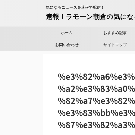
気になるニュースを速報で配信！
速報！ラモーン朝倉の気にな
ホーム
おすすめ記事
お問い合わせ
サイトマップ
%e3%82%a6%e3%
%a2%e3%83%a0%
%82%a7%e3%82%
%e3%83%bb%e3%
%87%e3%82%a3%