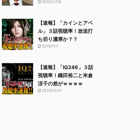
2016/11/16
【速報】「カインとアベ
ル」３話視聴率！放送打
ち切り濃厚か？？
2016/11/1
【速報】「IQ246」３話
視聴率！織田裕二と米倉
涼子の差がｗｗｗｗ
2016/10/31