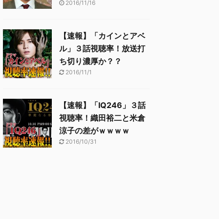
2016/11/16
【速報】「カインとアベ
ル」３話視聴率！放送打
ち切り濃厚か？？
2016/11/1
【速報】「IQ246」３話
視聴率！織田裕二と米倉
涼子の差がｗｗｗｗ
2016/10/31