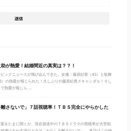
之助が熱愛！結婚間近の真実は？？！
ビックニュースが飛び込んできた。女優・藤原紀香（43）と歌舞
3）の熱愛が報じられた！久しぶりの藤原紀香スキャンダル！そし
熱愛が報じら ...
を離さないで」７話視聴率！ＴＢＳ完全にやらかした
言葉をたまに聞くが、現在放送中のＴＢＳドラマの視聴率が大苦戦
綾瀬はるか主演のドラマ「わたしを離さないで」。 本日はこの綾