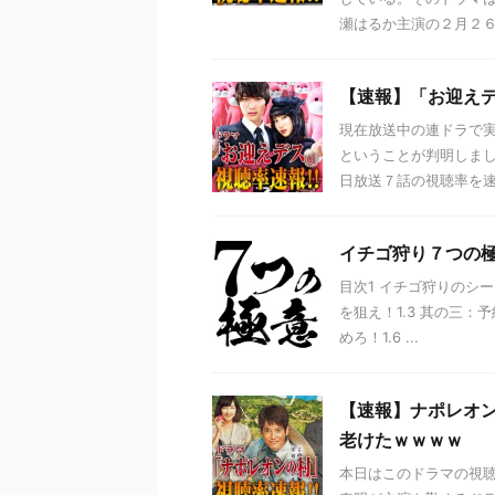
瀬はるか主演の２月２６日
【速報】「お迎え
現在放送中の連ドラで
ということが判明しまし
日放送７話の視聴率を速報
イチゴ狩り７つの
目次1 イチゴ狩りのシー
を狙え！1.3 其の三：
めろ！1.6 ...
【速報】ナポレオ
老けたｗｗｗｗ
本日はこのドラマの視