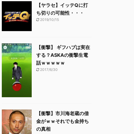
【ヤラセ】イッテQに打
ち切りの可能性・・・
2019/10/15
【衝撃】 ギフハブは実在
する？ASKAの衝撃生電
話ｗｗｗｗｗ
2017/6/30
【衝撃】市川海老蔵の借
金がｗｗそれでも金持ち
の真相