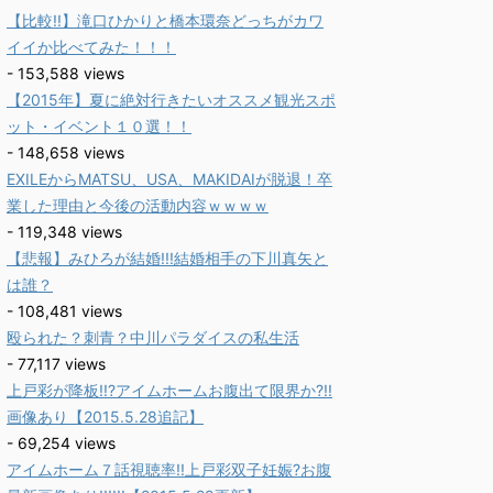
【比較!!】滝口ひかりと橋本環奈どっちがカワ
イイか比べてみた！！！
- 153,588 views
【2015年】夏に絶対行きたいオススメ観光スポ
ット・イベント１０選！！
- 148,658 views
EXILEからMATSU、USA、MAKIDAIが脱退！卒
業した理由と今後の活動内容ｗｗｗｗ
- 119,348 views
【悲報】みひろが結婚!!!結婚相手の下川真矢と
は誰？
- 108,481 views
殴られた？刺青？中川パラダイスの私生活
- 77,117 views
上戸彩が降板!!?アイムホームお腹出て限界か?!!
画像あり【2015.5.28追記】
- 69,254 views
アイムホーム７話視聴率!!上戸彩双子妊娠?お腹