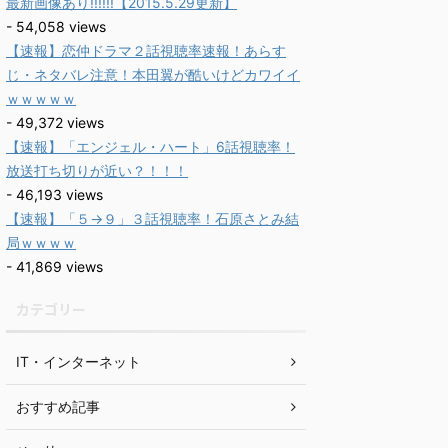
最新画像あり!!!!!!【2015.5.29更新】
- 54,058 views
【速報】恋仲ドラマ２話視聴率速報！あらす
じ・ネタバレ注意！本田翼が酷いけどカワイイ
ｗｗｗｗｗ
- 49,372 views
【速報】「エンジェル・ハート」6話視聴率！
放送打ち切りが近い？！！！
- 46,193 views
【速報】「５→９」３話視聴率！石原さとみ結
局ｗｗｗｗ
- 41,869 views
カテゴリー
IT・インターネット
おすすめ記事