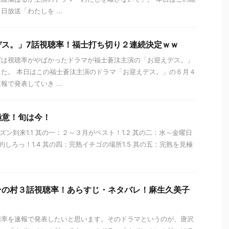
放送「わたしを ...
デス。」7話視聴率！福士打ち切り２連続決定ｗｗ
実は視聴率がやばかったドラマが福士蒼汰主演の「お迎えデス。」
た。 本日はこの福士蒼汰主演のドラマ「お迎えデス。」の６月４
で発表していき ...
極意！旬は今！
ズン到来1.1 其の一：２～３月がベスト！1.2 其の二：水～金曜日
予約しろっ！1.4 其の四：完熟イチゴの場所1.5 其の五：完熟を見極
ンの村３話視聴率！あらすじ・ネタバレ！麻生久美子
聴率を速報で発表したいと思います。そのドラマというのが、唐沢