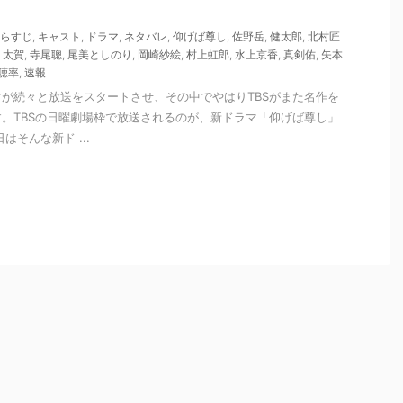
らすじ
,
キャスト
,
ドラマ
,
ネタバレ
,
仰げば尊し
,
佐野岳
,
健太郎
,
北村匠
,
太賀
,
寺尾聰
,
尾美としのり
,
岡崎紗絵
,
村上虹郎
,
水上京香
,
真剣佑
,
矢本
聴率
,
速報
が続々と放送をスタートさせ、その中でやはりTBSがまた名作を
。TBSの日曜劇場枠で放送されるのが、新ドラマ「仰げば尊し」
はそんな新ド ...