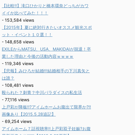
【比較!!】滝口ひかりと橋本環奈どっちがカワ
イイか比べてみた！！！
- 153,584 views
【2015年】夏に絶対行きたいオススメ観光スポ
ット・イベント１０選！！
- 148,658 views
EXILEからMATSU、USA、MAKIDAIが脱退！卒
業した理由と今後の活動内容ｗｗｗｗ
- 119,346 views
【悲報】みひろが結婚!!!結婚相手の下川真矢と
は誰？
- 108,481 views
殴られた？刺青？中川パラダイスの私生活
- 77,116 views
上戸彩が降板!!?アイムホームお腹出て限界か?!!
画像あり【2015.5.28追記】
- 69,254 views
アイムホーム７話視聴率!!上戸彩双子妊娠?お腹