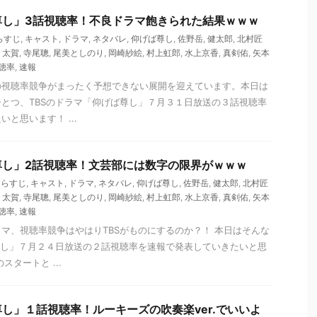
尊し」3話視聴率！不良ドラマ飽きられた結果ｗｗｗ
らすじ
,
キャスト
,
ドラマ
,
ネタバレ
,
仰げば尊し
,
佐野岳
,
健太郎
,
北村匠
,
太賀
,
寺尾聰
,
尾美としのり
,
岡崎紗絵
,
村上虹郎
,
水上京香
,
真剣佑
,
矢本
聴率
,
速報
の視聴率競争がまったく予想できない展開を迎えています。本日は
とつ、TBSのドラマ「仰げば尊し」７月３１日放送の３話視聴率
と思います！ ...
尊し」2話視聴率！文芸部には数字の限界がｗｗｗ
あらすじ
,
キャスト
,
ドラマ
,
ネタバレ
,
仰げば尊し
,
佐野岳
,
健太郎
,
北村匠
,
太賀
,
寺尾聰
,
尾美としのり
,
岡崎紗絵
,
村上虹郎
,
水上京香
,
真剣佑
,
矢本
聴率
,
速報
マ、視聴率競争はやはりTBSがものにするのか？！ 本日はそんな
尊し」７月２４日放送の２話視聴率を速報で発表していきたいと思
スタートと ...
し」１話視聴率！ルーキーズの吹奏楽ver.でいいよ