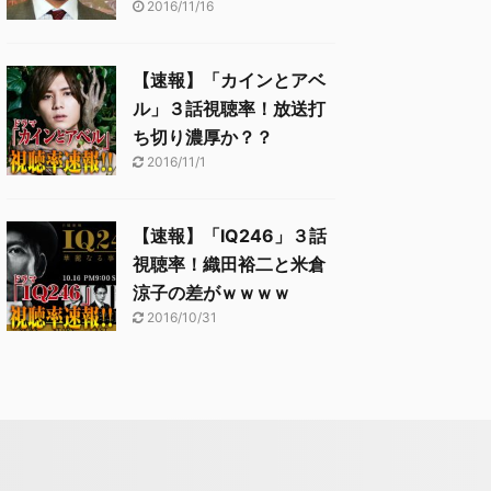
2016/11/16
【速報】「カインとアベ
ル」３話視聴率！放送打
ち切り濃厚か？？
2016/11/1
【速報】「IQ246」３話
視聴率！織田裕二と米倉
涼子の差がｗｗｗｗ
2016/10/31