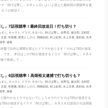
ドラマ「仰げば尊し」９月１１日いよいよ迎えた最終回の視聴率を速
久々の部活ド ...
尊し」7話視聴率！最終回放送日！打ち切り？
らすじ
,
キャスト
,
ドラマ
,
ネタバレ
,
仰げば尊し
,
佐野岳
,
健太郎
,
北村匠
,
太賀
,
寺尾聰
,
尾美としのり
,
岡崎紗絵
,
村上虹郎
,
水上京香
,
真剣佑
,
矢本
聴率
,
速報
終盤で以外な展開を迎えたドラマがあります！それはTBSが放送
」です。 本日はこのTBSが放送するドラマ「仰げば尊し」９月４
で発表して ...
尊し」6話視聴率！高畑裕太逮捕で打ち切りも？
らすじ
,
キャスト
,
ドラマ
,
ネタバレ
,
仰げば尊し
,
佐野岳
,
健太郎
,
北村匠
,
太賀
,
寺尾聰
,
尾美としのり
,
岡崎紗絵
,
村上虹郎
,
水上京香
,
真剣佑
,
矢本
聴率
,
速報
ど賑やかなドラマもないでしょうｗそのドラマはTBSが放送する
はTBSが放送するドラマ「仰げば尊し」８月２８日放送の６話視聴