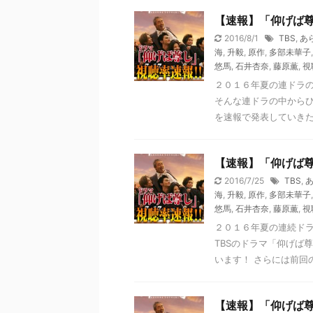
【速報】「仰げば
2016/8/1
TBS
,
あ
海
,
升毅
,
原作
,
多部未華子
悠馬
,
石井杏奈
,
藤原薫
,
視
２０１６年夏の連ドラ
そんな連ドラの中からひ
を速報で発表していきたい
【速報】「仰げば
2016/7/25
TBS
,
海
,
升毅
,
原作
,
多部未華子
悠馬
,
石井杏奈
,
藤原薫
,
視
２０１６年夏の連続ドラ
TBSのドラマ「仰げば
います！ さらには前回の
【速報】「仰げば尊