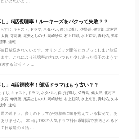
いと思いま ...
尊し」5話視聴率！ルーキーズをパクって失敗？？
あらすじ
,
キャスト
,
ドラマ
,
ネタバレ
,
仰げば尊し
,
佐野岳
,
健太郎
,
北村匠
,
太賀
,
寺尾聰
,
尾美としのり
,
岡崎紗絵
,
村上虹郎
,
水上京香
,
真剣佑
,
矢本
聴率
,
速報
が連日放送されています。オリンピック開催とカブってしまい放送
います。これにより視聴率の方はいつもと少し違った様子のようで
送する部活ドラ ...
尊し」4話視聴率！部活ドラマはもう古い？？
らすじ
,
キャスト
,
ドラマ
,
ネタバレ
,
仰げば尊し
,
佐野岳
,
健太郎
,
北村匠
,
太賀
,
寺尾聰
,
尾美としのり
,
岡崎紗絵
,
村上虹郎
,
水上京香
,
真剣佑
,
矢本
聴率
,
速報
送局の連ドラ。多くのドラマが視聴率に頭を抱えている状況で、あ
ありません。 本日はTBSの人気ドラマ枠日曜劇場で放送されるド
日放送の４話 ...