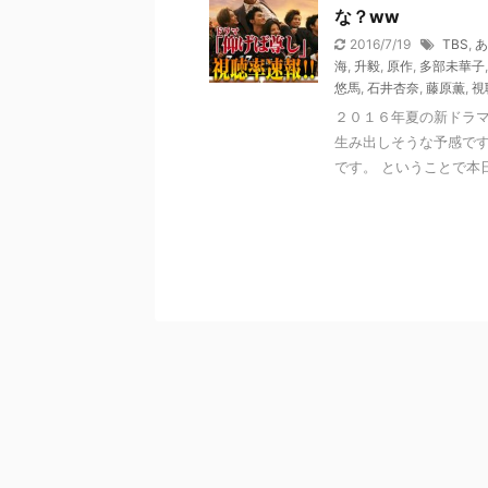
な？ww
2016/7/19
TBS
,
あ
海
,
升毅
,
原作
,
多部未華子
悠馬
,
石井杏奈
,
藤原薫
,
視
２０１６年夏の新ドラマ
生み出しそうな予感です
です。 ということで本日