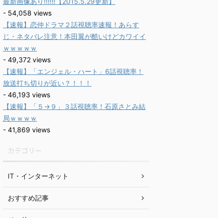
最新画像あり!!!!!!【2015.5.29更新】
- 54,058 views
【速報】恋仲ドラマ２話視聴率速報！あらす
じ・ネタバレ注意！本田翼が酷いけどカワイイ
ｗｗｗｗｗ
- 49,372 views
【速報】「エンジェル・ハート」6話視聴率！
放送打ち切りが近い？！！！
- 46,193 views
【速報】「５→９」３話視聴率！石原さとみ結
局ｗｗｗｗ
- 41,869 views
カテゴリー
IT・インターネット
おすすめ記事