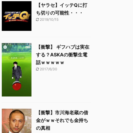
【ヤラセ】イッテQに打
ち切りの可能性・・・
2019/10/15
【衝撃】 ギフハブは実在
する？ASKAの衝撃生電
話ｗｗｗｗｗ
2017/6/30
【衝撃】市川海老蔵の借
金がｗｗそれでも金持ち
の真相