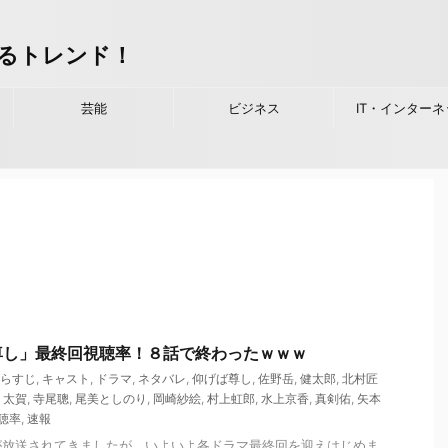
るトレンド！
芸能
ビジネス
IT・インターネ
尊し」最終回視聴率！８話で終わったｗｗｗ
らすじ
,
キャスト
,
ドラマ
,
ネタバレ
,
仰げば尊し
,
佐野岳
,
健太郎
,
北村匠
,
太賀
,
寺尾聰
,
尾美としのり
,
岡崎紗絵
,
村上虹郎
,
水上京香
,
真剣佑
,
矢本
聴率
,
速報
が放送されてきましたが、いよいよ各ドラマ最終回を迎えはじめま