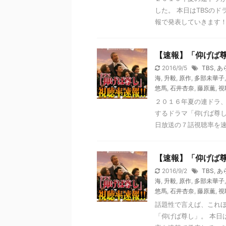
した。 本日はTBSの
報で発表していきます！ 
【速報】「仰げば
2016/9/5
TBS
,
あ
海
,
升毅
,
原作
,
多部未華子
悠馬
,
石井杏奈
,
藤原薫
,
視
２０１６年夏の連ドラ、
するドラマ「仰げば尊し
日放送の７話視聴率を速報
【速報】「仰げば
2016/9/2
TBS
,
あ
海
,
升毅
,
原作
,
多部未華子
悠馬
,
石井杏奈
,
藤原薫
,
視
話題性で言えば、これほ
「仰げば尊し」。 本日