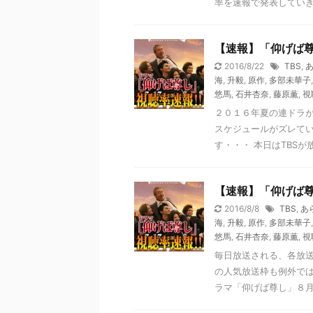
率を速報で発表していきた
【速報】「仰げば
2016/8/22
TBS
,
海
,
升毅
,
原作
,
多部未華子
悠馬
,
石井杏奈
,
藤原薫
,
視
２０１６年夏の連ドラ
スケジュールがズレて
す・・・ 本日はTBSが放
【速報】「仰げば
2016/8/8
TBS
,
あ
海
,
升毅
,
原作
,
多部未華子
悠馬
,
石井杏奈
,
藤原薫
,
視
毎日放送される、各放
の人気放送枠も例外では
ラマ「仰げば尊し」８月７