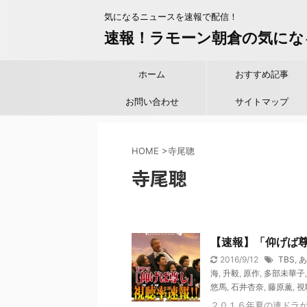
気になるニュースを速報で配信！
速報！ラモーン朝倉の気にな
ホーム
おすすめ記事
お問い合わせ
サイトマップ
HOME
>
寺尾聰
寺尾聰
【速報】「仰げば
2016/9/12
TBS
,
あ
海
,
升毅
,
原作
,
多部未華子
悠馬
,
石井杏奈
,
藤原薫
,
視
２０１６年夏の連ドラ