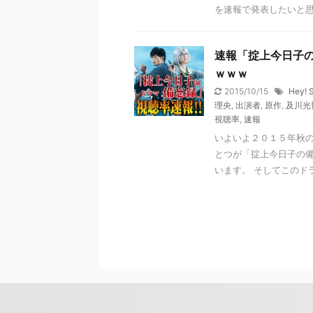
を速報で発表したいと思い
速報「掟上今日子
ｗｗｗ
2015/10/15
Hey! 
理央
,
出演者
,
原作
,
及川光
視聴率
,
速報
いよいよ２０１５年秋
とつが「掟上今日子の
います。 そしてこのドラ