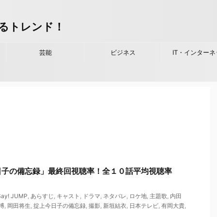
るトレンド！
芸能
ビジネス
IT・インターネ
日子の備忘録」最終回視聴率！全１０話平均視聴率
Say! JUMP
,
あらすじ
,
キャスト
,
ドラマ
,
ネタバレ
,
ロケ地
,
主題歌
,
内田
博
,
岡田将生
,
掟上今日子の備忘録
,
撮影
,
新垣結衣
,
日本テレビ
,
有岡大貴
,