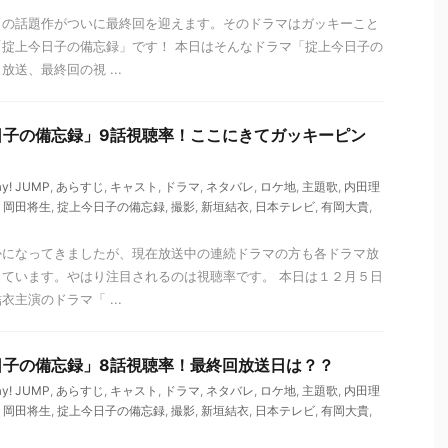
ラの話題作がついに最終回を迎えます。そのドラマはガッキーこと
掟上今日子の備忘録」です！ 本日はそんなドラマ「掟上今日子の
送、最終回の視 ...
日子の備忘録」9話視聴率！ここにきてガッキーピン
ay! JUMP
,
あらすじ
,
キャスト
,
ドラマ
,
ネタバレ
,
ロケ地
,
主題歌
,
内田理
,
岡田将生
,
掟上今日子の備忘録
,
撮影
,
新垣結衣
,
日本テレビ
,
有岡大貴
,
かになってきましたが、現在放送中の連続ドラマの方も各ドラマ放
ています。やはり注目されるのは視聴率です。 本日は１２月５日
主演のドラマ「 ...
日子の備忘録」8話視聴率！最終回放送日は？？
ay! JUMP
,
あらすじ
,
キャスト
,
ドラマ
,
ネタバレ
,
ロケ地
,
主題歌
,
内田理
,
岡田将生
,
掟上今日子の備忘録
,
撮影
,
新垣結衣
,
日本テレビ
,
有岡大貴
,