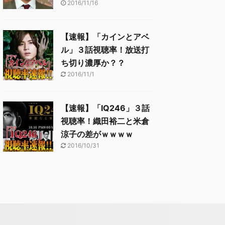
2016/11/16
【速報】「カインとアベ
ル」３話視聴率！放送打
ち切り濃厚か？？
2016/11/1
【速報】「IQ246」３話
視聴率！織田裕二と米倉
涼子の差がｗｗｗｗ
2016/10/31