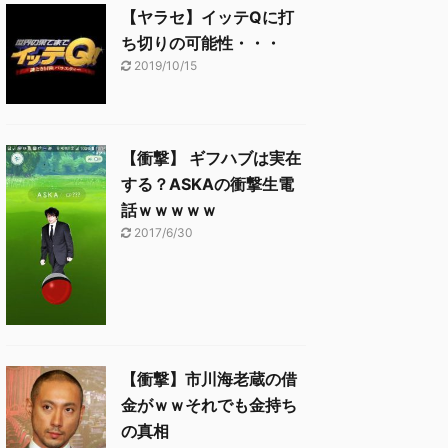
【ヤラセ】イッテQに打
ち切りの可能性・・・
2019/10/15
【衝撃】 ギフハブは実在
する？ASKAの衝撃生電
話ｗｗｗｗｗ
2017/6/30
【衝撃】市川海老蔵の借
金がｗｗそれでも金持ち
の真相