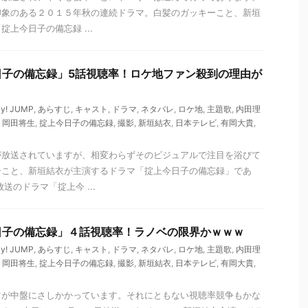
印象のある２０１５年秋の連続ドラマ。白髪のガッキーこと、新垣
上今日子の備忘録 ...
日子の備忘録」5話視聴率！ロケ地ファン殺到の理由が
ay! JUMP
,
あらすじ
,
キャスト
,
ドラマ
,
ネタバレ
,
ロケ地
,
主題歌
,
内田理
,
岡田将生
,
掟上今日子の備忘録
,
撮影
,
新垣結衣
,
日本テレビ
,
有岡大貴
,
が放送されていますが、相変わらずそのビジュアルで注目を浴びて
ーこと、新垣結衣が主演するドラマ「掟上今日子の備忘録」であ
送のドラマ「掟上今 ...
日子の備忘録」４話視聴率！ラノベの限界かｗｗｗ
ay! JUMP
,
あらすじ
,
キャスト
,
ドラマ
,
ネタバレ
,
ロケ地
,
主題歌
,
内田理
,
岡田将生
,
掟上今日子の備忘録
,
撮影
,
新垣結衣
,
日本テレビ
,
有岡大貴
,
マが中盤にさしかかっています。それにともない視聴率競争もかな