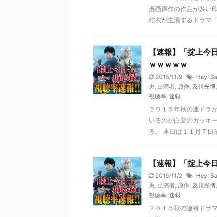
漫画原作の作品が多い
結衣が主演するドラマ「掟
【速報】「掟上今
ｗｗｗｗｗ
2015/11/9
Hey! S
央
,
出演者
,
原作
,
及川光博
視聴率
,
速報
２０１５年秋の連ドラ
いるのが白髪のガッキ
る。 本日は１１月７日放
【速報】「掟上今
2015/11/2
Hey! S
央
,
出演者
,
原作
,
及川光博
視聴率
,
速報
２０１５秋の連続ドラ