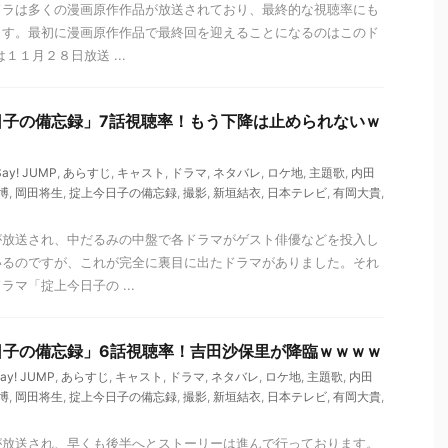
ドラは多くの漫画原作作品が放送されており、最終的な視聴率にも
ます。最初に漫画原作作品で最終回を迎えることになるのはこのド
１１月２８日放送 ...
日子の備忘録」7話視聴率！もう下降は止められないｗ
Say! JUMP
,
あらすじ
,
キャスト
,
ドラマ
,
ネタバレ
,
ロケ地
,
主題歌
,
内田
博
,
岡田将生
,
掟上今日子の備忘録
,
撮影
,
新垣結衣
,
日本テレビ
,
有岡大貴
,
が放送され、中だるみの中盤で各ドラマがゲスト俳優などを投入し
いるのですが、これが完全に裏目に出たドラマがありました。それ
マ「掟上今日子の ...
日子の備忘録」6話視聴率！吉田沙保里が降臨ｗｗｗｗ
Say! JUMP
,
あらすじ
,
キャスト
,
ドラマ
,
ネタバレ
,
ロケ地
,
主題歌
,
内田
博
,
岡田将生
,
掟上今日子の備忘録
,
撮影
,
新垣結衣
,
日本テレビ
,
有岡大貴
,
が放送され、早くも後半へとストーリーは進んで行っております。