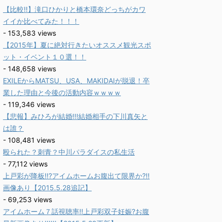
【比較!!】滝口ひかりと橋本環奈どっちがカワ
イイか比べてみた！！！
- 153,583 views
【2015年】夏に絶対行きたいオススメ観光スポ
ット・イベント１０選！！
- 148,658 views
EXILEからMATSU、USA、MAKIDAIが脱退！卒
業した理由と今後の活動内容ｗｗｗｗ
- 119,346 views
【悲報】みひろが結婚!!!結婚相手の下川真矢と
は誰？
- 108,481 views
殴られた？刺青？中川パラダイスの私生活
- 77,112 views
上戸彩が降板!!?アイムホームお腹出て限界か?!!
画像あり【2015.5.28追記】
- 69,253 views
アイムホーム７話視聴率!!上戸彩双子妊娠?お腹