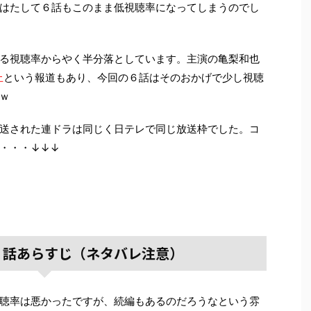
はたして６話もこのまま低視聴率になってしまうのでし
る視聴率からやく半分落としています。主演の亀梨和也
止
という報道もあり、今回の６話はそのおかげで少し視聴
ｗ
送された連ドラは同じく日テレで同じ放送枠でした。コ
・・・↓↓↓
６話あらすじ（ネタバレ注意）
聴率は悪かったですが、続編もあるのだろうなという雰