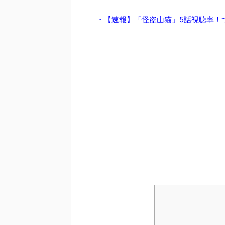
・【速報】「怪盗山猫」5話視聴率！