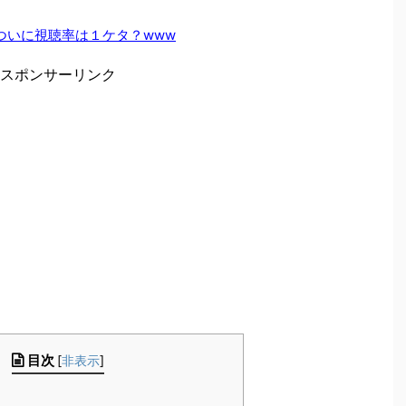
ついに視聴率は１ケタ？www
スポンサーリンク
目次
[
非表示
]