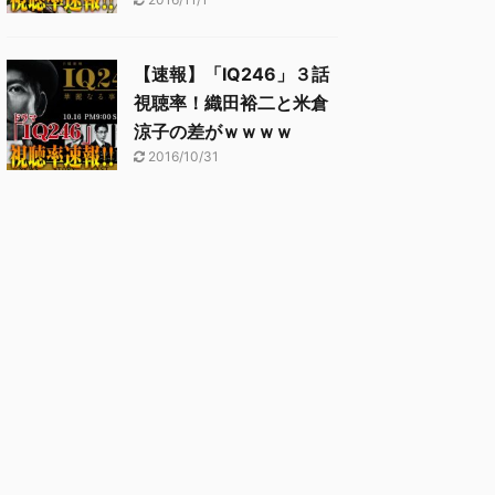
【速報】「IQ246」３話
視聴率！織田裕二と米倉
涼子の差がｗｗｗｗ
2016/10/31