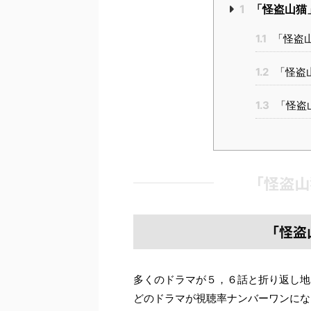
1
「怪盗山猫
1.1
「怪盗
1.2
「怪盗
1.3
「怪盗
「怪盗山
「怪盗
多くのドラマが５，６話と折り返し地
どのドラマが視聴率ナンバーワンにな