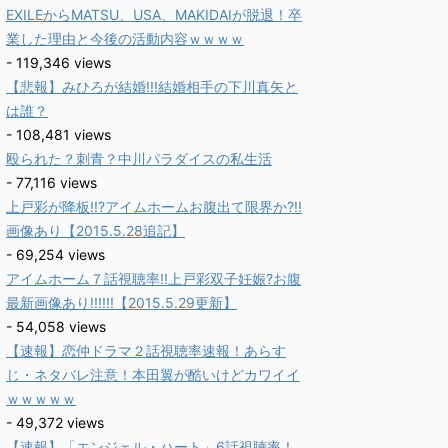
EXILEからMATSU、USA、MAKIDAIが脱退！卒
業した理由と今後の活動内容ｗｗｗｗ
- 119,346 views
【悲報】みひろが結婚!!!結婚相手の下川真矢と
は誰？
- 108,481 views
殴られた？刺青？中川パラダイスの私生活
- 77,116 views
上戸彩が降板!!?アイムホームお腹出て限界か?!!
画像あり【2015.5.28追記】
- 69,254 views
アイムホーム７話視聴率!!上戸彩双子妊娠?お腹
最新画像あり!!!!!!【2015.5.29更新】
- 54,058 views
【速報】恋仲ドラマ２話視聴率速報！あらす
じ・ネタバレ注意！本田翼が酷いけどカワイイ
ｗｗｗｗｗ
- 49,372 views
【速報】「エンジェル・ハート」6話視聴率！