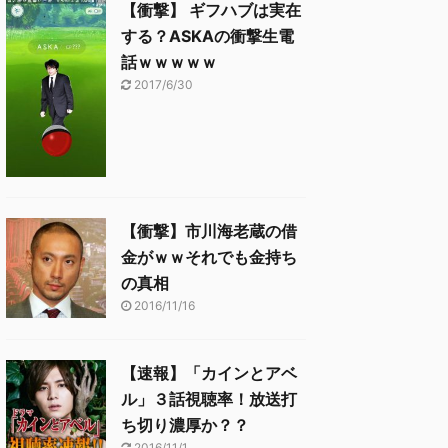
【衝撃】 ギフハブは実在
する？ASKAの衝撃生電
話ｗｗｗｗｗ
2017/6/30
【衝撃】市川海老蔵の借
金がｗｗそれでも金持ち
の真相
2016/11/16
【速報】「カインとアベ
ル」３話視聴率！放送打
ち切り濃厚か？？
2016/11/1