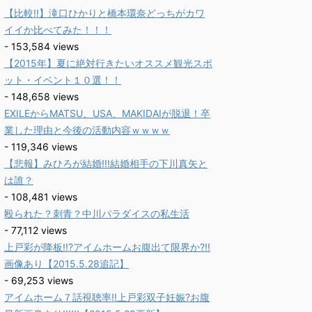
【比較!!】滝口ひかりと橋本環奈どっちがカワ
イイか比べてみた！！！
- 153,584 views
【2015年】夏に絶対行きたいオススメ観光スポ
ット・イベント１０選！！
- 148,658 views
EXILEからMATSU、USA、MAKIDAIが脱退！卒
業した理由と今後の活動内容ｗｗｗｗ
- 119,346 views
【悲報】みひろが結婚!!!結婚相手の下川真矢と
は誰？
- 108,481 views
殴られた？刺青？中川パラダイスの私生活
- 77,112 views
上戸彩が降板!!?アイムホームお腹出て限界か?!!
画像あり【2015.5.28追記】
- 69,253 views
アイムホーム７話視聴率!!上戸彩双子妊娠?お腹