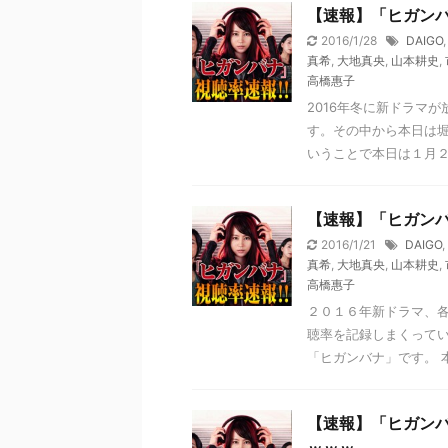
【速報】「ヒガンバ
2016/1/28
DAIGO
真希
,
大地真央
,
山本耕史
,
高橋惠子
2016年冬に新ドラマ
す。その中から本日は堀
いうことで本日は１月２７
【速報】「ヒガン
2016/1/21
DAIGO
,
真希
,
大地真央
,
山本耕史
,
高橋惠子
２０１６年新ドラマ、
聴率を記録しまくって
「ヒガンバナ」です。 本
【速報】「ヒガンバ