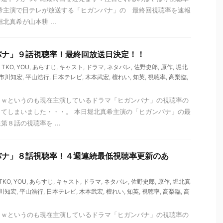
希主演で日テレが放送する「ヒガンバナ」の 最終回視聴率を速報
北真希が山本耕 ...
バナ」９話視聴率！最終回放送日決定！！
,
TKO
,
YOU
,
あらすじ
,
キャスト
,
ドラマ
,
ネタバレ
,
佐野史郎
,
原作
,
堀北
市川知宏
,
平山浩行
,
日本テレビ
,
木本武宏
,
檀れい
,
知英
,
視聴率
,
高梨臨
,
ｗｗというのも現在主演しているドラマ「ヒガンバナ」の視聴率の
てしまいました・・・。 本日堀北真希主演の「ヒガンバナ」の最
８話の視聴率を ...
バナ」８話視聴率！４週連続最低視聴率更新のあ
TKO
,
YOU
,
あらすじ
,
キャスト
,
ドラマ
,
ネタバレ
,
佐野史郎
,
原作
,
堀北真
川知宏
,
平山浩行
,
日本テレビ
,
木本武宏
,
檀れい
,
知英
,
視聴率
,
高梨臨
,
高
ｗｗというのも現在主演しているドラマ「ヒガンバナ」の視聴率の