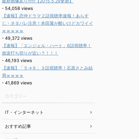
最新画像あり!!!!!!【2015.5.29更新】
- 54,058 views
【速報】恋仲ドラマ２話視聴率速報！あらす
じ・ネタバレ注意！本田翼が酷いけどカワイイ
ｗｗｗｗｗ
- 49,372 views
【速報】「エンジェル・ハート」6話視聴率！
放送打ち切りが近い？！！！
- 46,193 views
【速報】「５→９」３話視聴率！石原さとみ結
局ｗｗｗｗ
- 41,869 views
カテゴリー
IT・インターネット
おすすめ記事