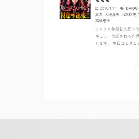
ｗｗｗ
2016/1/14
DAIGO
真希
,
大地真央
,
山本耕史
,
高橋惠子
２０１６年最初の新ド
ギュラー放送される作
ります。 本日は１月１３