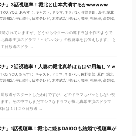
ナ」3話視聴率！堀北と山本共演するかwwwww
,
TKO
,
YOU
,
あらすじ
,
キャスト
,
ドラマ
,
ネタバレ
,
佐野史郎
,
原作
,
堀北
市川知宏
,
平山浩行
,
日本テレビ
,
木本武宏
,
檀れい
,
知英
,
視聴率
,
高梨臨
,
が放送されていますが、どうやら今クールの連ドラは不作のようで
北真希主演のドラマ「ヒガンバナ」の視聴率をお伝えします。 と
日放送のドラ ...
バナ」2話視聴率！人妻の堀北真希はもはや用無し？ｗ
TKO
,
YOU
,
あらすじ
,
キャスト
,
ドラマ
,
ネタバレ
,
佐野史郎
,
原作
,
堀北
市川知宏
,
平山浩行
,
日本テレビ
,
木本武宏
,
檀れい
,
知英
,
視聴率
,
高梨臨
,
各局放送がスタートしたわけですが、どのドラマもパッとしない視
います。その中でもまだマシ？なドラマが堀北真希主演のドラマ
日は１月２０日放送 ...
ナ」1話視聴率！堀北に続きDAIGOも結婚で視聴率が