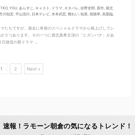
,
TKO
,
YOU
,
あらすじ
,
キャスト
,
ドラマ
,
ネタバレ
,
佐野史郎
,
原作
,
堀北
市川知宏
,
平山浩行
,
日本テレビ
,
木本武宏
,
檀れい
,
知英
,
視聴率
,
高梨臨
,
ラマたちですが、過去に単発のスペシャルドラマから格上げしてレ
品が２つあります。その一つに堀北真希主演の「ヒガンバナ」があ
日放送の新ドラマ ...
1
2
Next »
速報！ラモーン朝倉の気になるトレンド！