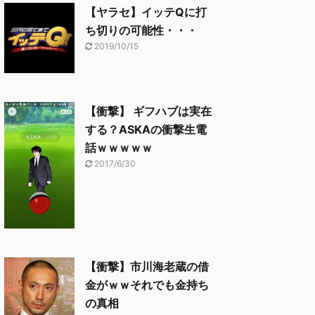
【ヤラセ】イッテQに打
ち切りの可能性・・・
2019/10/15
【衝撃】 ギフハブは実在
する？ASKAの衝撃生電
話ｗｗｗｗｗ
2017/6/30
【衝撃】市川海老蔵の借
金がｗｗそれでも金持ち
の真相