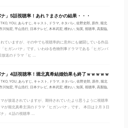
バナ」5話視聴率！あれ？まさかの結果・・・
,
TKO
,
YOU
,
あらすじ
,
キャスト
,
ドラマ
,
ネタバレ
,
佐野史郎
,
原作
,
堀北
市川知宏
,
平山浩行
,
日本テレビ
,
木本武宏
,
檀れい
,
知英
,
視聴率
,
高梨臨
,
されていますが、その中でも視聴率的に意外にも健闘している作品
マ「ヒガンバナ」です。いわゆる色物刑事ドラマである「ヒガンバ
放送のドラマ「ヒ ...
バナ」4話視聴率！堀北真希結婚効果も終了ｗｗｗｗｗ
,
TKO
,
YOU
,
あらすじ
,
キャスト
,
ドラマ
,
ネタバレ
,
佐野史郎
,
原作
,
堀北
市川知宏
,
平山浩行
,
日本テレビ
,
木本武宏
,
檀れい
,
知英
,
視聴率
,
高梨臨
,
ラマが放送されていますが、期待されていたより思うように視聴率
マが堀北真希主演のドラマ「ヒガンバナ」です。 本日は２月３日
」４話の視聴率 ...