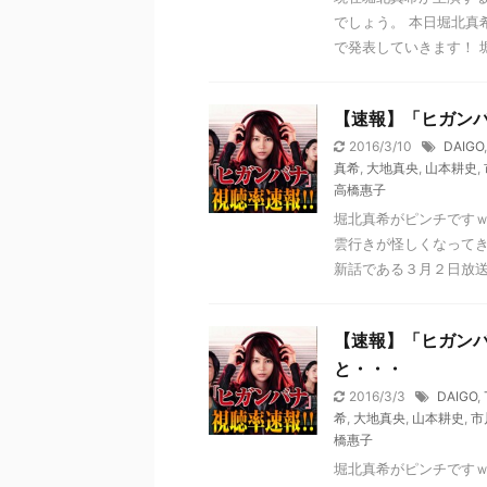
でしょう。 本日堀北真
で発表していきます！ 堀
【速報】「ヒガン
2016/3/10
DAIGO
真希
,
大地真央
,
山本耕史
,
高橋惠子
堀北真希がピンチです
雲行きが怪しくなってき
新話である３月２日放送第
【速報】「ヒガン
と・・・
2016/3/3
DAIGO
,
希
,
大地真央
,
山本耕史
,
市
橋惠子
堀北真希がピンチです