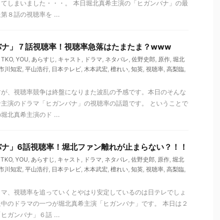
てしまいました・・・。 本日堀北真希主演の「ヒガンバナ」の最
８話の視聴率を ...
バナ」７話視聴率！視聴率急落はたまたま？www
,
TKO
,
YOU
,
あらすじ
,
キャスト
,
ドラマ
,
ネタバレ
,
佐野史郎
,
原作
,
堀北
市川知宏
,
平山浩行
,
日本テレビ
,
木本武宏
,
檀れい
,
知英
,
視聴率
,
高梨臨
,
すが、視聴率競争は終盤になりまた波乱の予感です。本日のそんな
主演のドラマ「ヒガンバナ」の視聴率の話題です。 ということで
北真希主演のド ...
バナ」6話視聴率！堀北ファン離れが止まらない？！！
,
TKO
,
YOU
,
あらすじ
,
キャスト
,
ドラマ
,
ネタバレ
,
佐野史郎
,
原作
,
堀北
市川知宏
,
平山浩行
,
日本テレビ
,
木本武宏
,
檀れい
,
知英
,
視聴率
,
高梨臨
,
ラマ、視聴率を追っていくとやはり安定しているのは日テレでしょ
中のドラマの一つが堀北真希主演「ヒガンバナ」です。 本日は２
ガンバナ」６話 ...