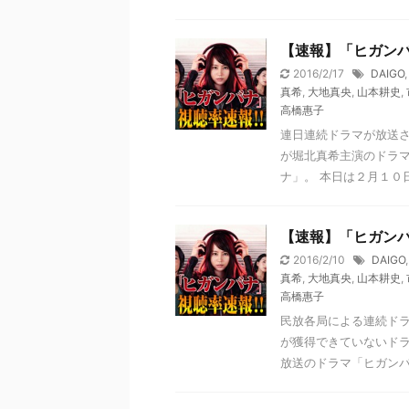
【速報】「ヒガン
2016/2/17
DAIGO
真希
,
大地真央
,
山本耕史
,
高橋惠子
連日連続ドラマが放送
が堀北真希主演のドラ
ナ」。 本日は２月１０日
【速報】「ヒガン
2016/2/10
DAIGO
真希
,
大地真央
,
山本耕史
,
高橋惠子
民放各局による連続ド
が獲得できていないドラ
放送のドラマ「ヒガンバナ