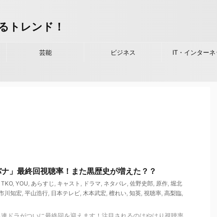
るトレンド！
芸能
ビジネス
IT・インターネ
バナ」最終回視聴率！また黒歴史が増えた？？
,
TKO
,
YOU
,
あらすじ
,
キャスト
,
ドラマ
,
ネタバレ
,
佐野史郎
,
原作
,
堀北
市川知宏
,
平山浩行
,
日本テレビ
,
木本武宏
,
檀れい
,
知英
,
視聴率
,
高梨臨
,
る連ドラがついに最終回を迎えます！注目されるのはやはり視聴率