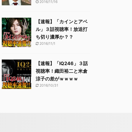
2016/11/16
【速報】「カインとアベ
ル」３話視聴率！放送打
ち切り濃厚か？？
2016/11/1
【速報】「IQ246」３話
視聴率！織田裕二と米倉
涼子の差がｗｗｗｗ
2016/10/31