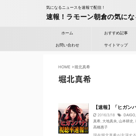
気になるニュースを速報で配信！
速報！ラモーン朝倉の気にな
ホーム
おすすめ記事
お問い合わせ
サイトマップ
HOME
>
堀北真希
堀北真希
【速報】「ヒガン
2016/3/18
DAIGO
真希
,
大地真央
,
山本耕史
,
高橋惠子
現在堀北真希が主演す