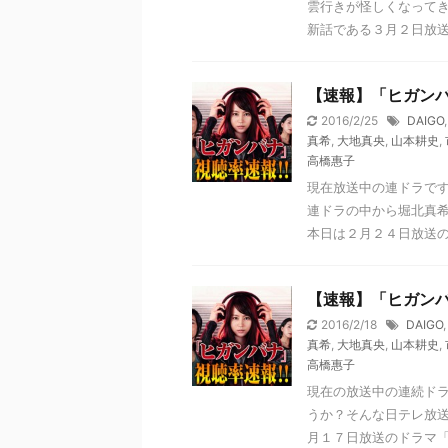
雲行きが怪しくなってき
新話である３月２日放送第
【速報】「ヒガン
2016/2/25
DAIGO
真希
,
大地真央
,
山本耕史
,
高橋惠子
現在放送中の連ドラで
連ドラの中から堀北真希
本日は２月２４日放送の堀
【速報】「ヒガン
2016/2/18
DAIGO
真希
,
大地真央
,
山本耕史
,
高橋惠子
現在の放送中の連続ド
うか？そんな日テレ放送
月１７日放送のドラマ「ヒ