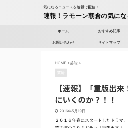
気になるニュースを速報で配信！
速報！ラモーン朝倉の気にな
ホーム
おすすめ記事
お問い合わせ
サイトマップ
HOME
>
芸能
>
芸能
【速報】「重版出来
にいくのか？！！
2016年5月19日
２０１６年春にスタートしたドラマ、
華主演のＴＢＳドラマ「重版出来！」