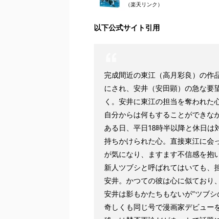
（楽天リンク）
以下公式サイト引用
完成間近の東江（高月彩良）の作
にされ、安井（安田顕）の急な要望
く。安井に東江の担当を奪われた
自分からは何もすることができな
ある日、平日18時半以降と休日は
持ちかけられた心。直接東江に会
が気になり、ますます不信感を抱
新人ツブシと呼ばれてはいても、
安井。かつての彼は心に似ており
安井は影もかたちもないが“ツブシ
奇しくも同じ号で漫画家デビュー