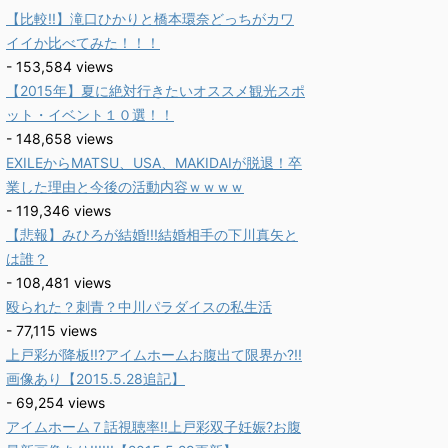
【比較!!】滝口ひかりと橋本環奈どっちがカワ
イイか比べてみた！！！
- 153,584 views
【2015年】夏に絶対行きたいオススメ観光スポ
ット・イベント１０選！！
- 148,658 views
EXILEからMATSU、USA、MAKIDAIが脱退！卒
業した理由と今後の活動内容ｗｗｗｗ
- 119,346 views
【悲報】みひろが結婚!!!結婚相手の下川真矢と
は誰？
- 108,481 views
殴られた？刺青？中川パラダイスの私生活
- 77,115 views
上戸彩が降板!!?アイムホームお腹出て限界か?!!
画像あり【2015.5.28追記】
- 69,254 views
アイムホーム７話視聴率!!上戸彩双子妊娠?お腹