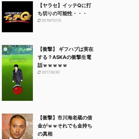
【ヤラセ】イッテQに打
ち切りの可能性・・・
2019/10/15
【衝撃】 ギフハブは実在
する？ASKAの衝撃生電
話ｗｗｗｗｗ
2017/6/30
【衝撃】市川海老蔵の借
金がｗｗそれでも金持ち
の真相