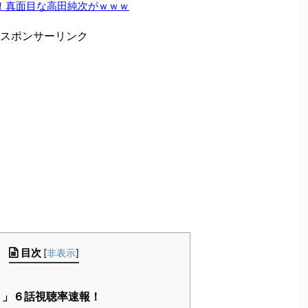
！真面目な高田純次がｗｗｗ
スポンサーリンク
目次
[
非表示
]
！」６話視聴率速報！