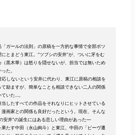
品「ガールの法則」の原稿を一方的な事情で全部ボツ
にとまどう東江。“ツブシの安井”が、ついに牙をむ
心（黒木華）は怒りを隠せないが、担当では無いため
かった。
対応しないという安井に代わり、東江に原稿の相談を
って励ますが、簡単なことも相談できない二人の関係
いていた…。
担当したすべての作品をそれなりにヒットさせている
、漫画家との関係も良好だったという。現在、そんな
の安井”の誕生にはある悲しい理由があった―
を果たす中田（永山絢斗）と東江。中田の「ピーヴ遷