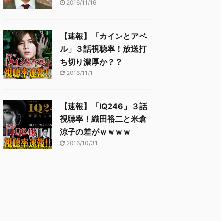
2016/11/16
【速報】「カインとアベ
ル」３話視聴率！放送打
ち切り濃厚か？？
2016/11/1
【速報】「IQ246」３話
視聴率！織田裕二と米倉
涼子の差がｗｗｗｗ
2016/10/31