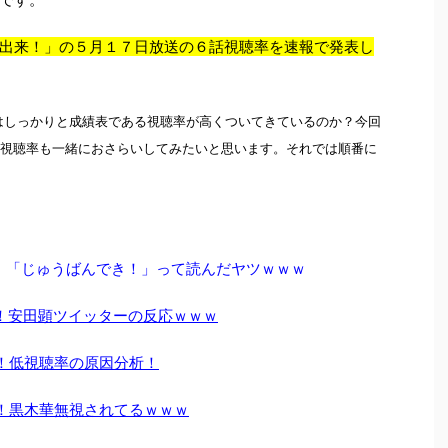
出来！」の５月１７日放送の６話視聴率を速報で発表し
はしっかりと成績表である視聴率が高くついてきているのか？今回
の視聴率も一緒におさらいしてみたいと思います。それでは順番に
！「じゅうばんでき！」って読んだヤツｗｗｗ
！安田顕ツイッターの反応ｗｗｗ
！低視聴率の原因分析！
！黒木華無視されてるｗｗｗ