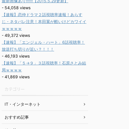
最新画像あり!!!!!!【2015.5.29更新】
- 54,058 views
【速報】恋仲ドラマ２話視聴率速報！あらす
じ・ネタバレ注意！本田翼が酷いけどカワイイ
ｗｗｗｗｗ
- 49,372 views
【速報】「エンジェル・ハート」6話視聴率！
放送打ち切りが近い？！！！
- 46,193 views
【速報】「５→９」３話視聴率！石原さとみ結
局ｗｗｗｗ
- 41,869 views
カテゴリー
IT・インターネット
おすすめ記事