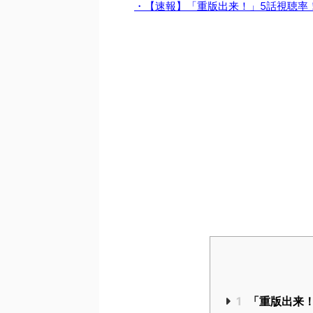
・【速報】「重版出来！」5話視聴率
1
「重版出来