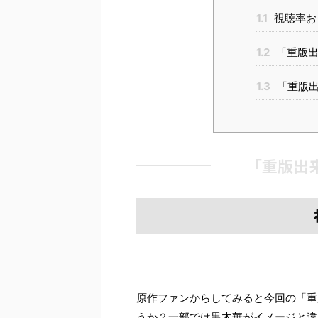
1.1
視聴率お
1.2
「重版出
1.3
「重版出
「重版出
原作ファンからしてみると今回の「重
うか？一部では黒木華がイメージと違